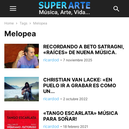
Home
Tags
Melopea
Melopea
RECORDANDO A BETO SATRAGNI,
«RAÍCES» DE NUENA MÚSICA.
ricardod
-
7 noviembre 2025
CHRISTIAN VAN LACKE: «EN
PUELO IR A GRABAR ES COMO
UN...
ricardod
-
2 octubre 2022
«TANGO ESCARLATA» MÚSICA
PARA SOÑAR!
ricardod
-
18 febrero 2021