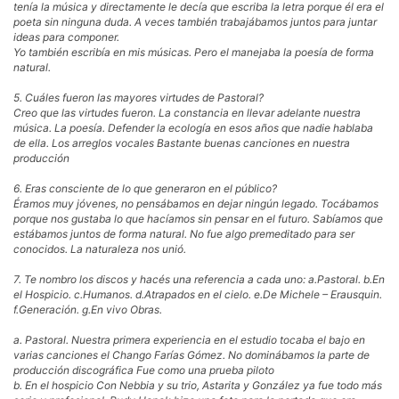
tenía la música y directamente le decía que escriba la letra porque él era el
poeta sin ninguna duda. A veces también trabajábamos juntos para juntar
ideas para componer.
Yo también escribía en mis músicas. Pero el manejaba la poesía de forma
natural.
5. Cuáles fueron las mayores virtudes de Pastoral?
Creo que las virtudes fueron. La constancia en llevar adelante nuestra
música. La poesía. Defender la ecología en esos años que nadie hablaba
de ella. Los arreglos vocales Bastante buenas canciones en nuestra
producción
6. Eras consciente de lo que generaron en el público?
Éramos muy jóvenes, no pensábamos en dejar ningún legado. Tocábamos
porque nos gustaba lo que hacíamos sin pensar en el futuro. Sabíamos que
estábamos juntos de forma natural. No fue algo premeditado para ser
conocidos. La naturaleza nos unió.
7. Te nombro los discos y hacés una referencia a cada uno: a.Pastoral. b.En
el Hospicio. c.Humanos. d.Atrapados en el cielo. e.De Michele – Erausquin.
f.Generación. g.En vivo Obras.
a. Pastoral. Nuestra primera experiencia en el estudio tocaba el bajo en
varias canciones el Chango Farías Gómez. No dominábamos la parte de
producción discográfica Fue como una prueba piloto
b. En el hospicio Con Nebbia y su trio, Astarita y González ya fue todo más