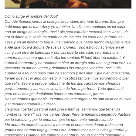
Cómo surge el nombre del dúo?
Con Ale íbamos juntos al colegio secundario Mariano Moreno. Siempre
hablamos que el cantaba y yo también. Un día nos reunimos en mí casa
con un amigo del colegio, José Luis para estudiar matemáticas. José Luis
era el único que sabía matemática de los tres. Yo tenía una guitarra en
casa y en un momento toque una canción que había hecho después le dije
a Ale que tocará alguna de sus canciones. Todo esto lo hacíamos en el
living con piso de baldosas y con las puerta cerradas se creaba una
cámara que sonora que realzaba los sonidos El tocó libertad pastoral. Y
automáticamente y naturalmente hice un arreglo para una segunda voz. La
pasamos un par de veces y definimos los arreglos vocales José Luis
cuando la escucho puso cara de asombro y nos dijo: “Que bien que suena,
tienen que hacer algo con esto” A nosotros también nos sorprendió lo bien
que salía. Eso era porque naturalmente los dos cantábamos afinados
perfectamente y las voces se unían de forma perfecta. Todo quedó ahí,
pero en el colegio decidimos hacer otras canciones, juntos.
Nos enteramos que había un concurso que organizaba una casa de música
y el ganador grabaría un disco
Elegimos libertad pastoral para presentarnos. Teníamos que tener un
nombre también Y tiramos varias ideas. Pero terminamos eligiendo Pastoral
por la canción y por la onda campestre que tenía nuestro sonido.
Me acuerdo cuando salimos a tocar en el concursos dónde todos eran
grupos con batería bajo guitarras etc. Aparecimos con las dos guitarrita y
empezamos Cuando Ale empezó a cantar hubo un silencio inmediato y