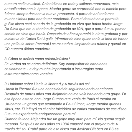
nuestro estilo musical. Coincidimos en todo y salimos renovados, más
actualizados con la época. Mucha gente se sorprendió con el cambio pero
fuimos .aceptados con la nueva propuesta. A partir de ahí teníamos
muchas ideas para continuar creciendo. Pero el destinó no lo permitió.
g. Ese disco está sacado de la grabación en vivo que había hecho Jorge
Da Silva que era el técnico de grabación de ION, que a parte fue su primer
sonido en vivo que hacía. Después de años apareció la cinta grabada y por
iniciativa de Carlos Del Aguila (director de cine quien tenía la idea de hacer
una película sobre Pastoral.) se masteriza, limpiando los ruidos y quedó en
CD nuestro último concierto
8. Cómo te definís como artista/músico?
En verdad no sé cómo definirme. Soy compositor de canciones
básicamente. Le doy mucha importancia a los arreglos tanto
instrumentales como vocales
9. Hablame sobre Hacia la libertad y A través del sol.
Hacía la libertad fue una necesidad de seguir haciendo canciones.
Después de tantos años con Alejandro no me veía haciendo otro grupo. En
esa época estaba con Jorge Cumbo que venía de París el tocaba en
Urubamba un grupo que acompaño a Paul Simon, Jorge tocaba quenas
sikus, etc. El influyó en el color folclórico de varias canciones de ese dísco.
Fue una experiencia enriquecedora para mí.
Cuando fallece Alejandro fue un golpe muy duro para mí. No quería seguir
tocando. Después de dos años en 1984 empecé con el proyecto de A
través del sol. Grabé parte de ese disco con Amílcar Gilabert en BS as.