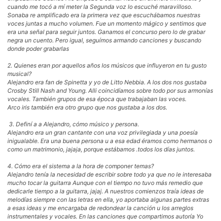
cuando me tocó a mí meter la Segunda voz lo escuché maravilloso.
Sonaba re amplificado era la primera vez que escuchábamos nuestras
voces juntas a mucho volumen. Fue un momento mágico y sentimos que
era una señal para seguir juntos. Ganamos el concurso pero lo de grabar
negra un cuento. Pero igual, seguímos armando canciones y buscando
donde poder grabarlas
2. Quienes eran por aquellos años los músicos que influyeron en tu gusto
musical?
Alejandro era fan de Spinetta y yo de Litto Nebbia. A los dos nos gustaba
Crosby Still Nash and Young. Alli coincidíamos sobre todo por sus armonías
vocales. También grupos de esa época que trabajaban las voces.
Arco iris también era otro grupo que nos gustaba a los dos.
3. Definí a a Alejandro, cómo músico y persona.
Alejandro era un gran cantante con una voz privilegiada y una poesía
inigualable. Era una buena persona u a esa edad éramos como hermanos o
como un matrimonio, jajaja, porque estábamos .todos los días juntos.
4. Cómo era el sistema a la hora de componer temas?
Alejandro tenía la necesidad de escribir sobre todo ya que no le interesaba
mucho tocar la guitarra Aunque con el tiempo no tuvo más remedio que
dedicarle tiempo a la guitarra, jajaj. A nuestros comienzos traía ideas de
melodías siempre con las letras en ella, yo aportaba algunas partes extras
a esas ideas y me encargaba de redondear la canción u los arreglos
instrumentales y vocales. En las canciones que compartimos autoría Yo