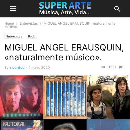
Home
Entrevistas
MIGUEL ANGEL ERAUSQUIN, «naturalmente
músico».
Entrevistas
Rock
MIGUEL ANGEL ERAUSQUIN,
«naturalmente músico».
11521
1
By
ricardod
-
1 mayo 2020