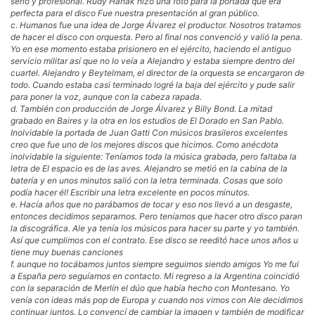
serio y profesional. Rudy Hanak hizo una foto para la portada que era
perfecta para el disco Fue nuestra presentación al gran público.
c. Humanos fue una idea de Jorge Álvarez el productor. Nosotros tratamos
de hacer el disco con orquesta. Pero al final nos convenció y valió la pena.
Yo en ese momento estaba prisionero en el ejército, haciendo el antiguo
servicio militar así que no lo veía a Alejandro y estaba siempre dentro del
cuartel. Alejandro y Beytelmam, el director de la orquesta se encargaron de
todo. Cuando estaba casi terminado logré la baja del ejército y pude salir
para poner la voz, aunque con la cabeza rapada.
d. También con producción de Jorge Álvarez y Billy Bond. La mitad
grabado en Baires y la otra en los estudios de El Dorado en San Pablo.
Inolvidable la portada de Juan Gatti Con músicos brasileros excelentes
creo que fue uno de los mejores discos que hicimos. Como anécdota
inolvidable la siguiente: Teníamos toda la música grabada, pero faltaba la
letra de El espacio es de las aves. Alejandro se metió en la cabina de la
batería y en unos minutos salió con la letra terminada. Cosas que solo
podía hacer él! Escribir una letra excelente en pocos minutos.
e. Hacía años que no parábamos de tocar y eso nos llevó a un desgaste,
entonces decidimos separarnos. Pero teníamos que hacer otro disco paran
la discográfica. Ale ya tenía los músicos para hacer su parte y yo también.
Así que cumplimos con el contrato. Ese disco se reeditó hace unos años u
tiene muy buenas canciones
f. aunque no tocábamos juntos siempre seguimos siendo amigos Yo me fui
a España pero seguíamos en contacto. Mi regreso a la Argentina coincidió
con la separación de Merlín el dúo que había hecho con Montesano. Yo
venía con ideas más pop de Europa y cuando nos vimos con Ale decidimos
continuar juntos. Lo convencí de cambiar la imagen y también de modificar