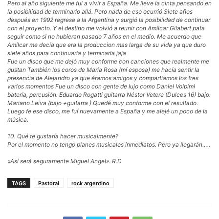
Pero al año siguiente me fui a vivir a España. Me lleve la cinta pensando en
la posibilidad de terminarlo allá. Pero nada de eso ocurrió Siete años
después en 1992 regrese a la Argentina y surgió la posibilidad de continuar
con el proyecto. Y el destino me volvió a reunir con Amílcar Gilabert pata
seguir como si no hubieran pasado 7 años en el medio. Me acuerdo que
Amílcar me decía que era la produccion mas larga de su vida ya que duro
siete años para continuarla y terminarla jaja
Fue un disco que me dejó muy conforme con canciones que realmente me
gustan También los coros de María Rosa (mí esposa) me hacía sentir la
presencia de Alejandro ya que éramos amigos y compartíamos los tres
varios momentos Fue un disco con gente de lujo como Daniel Volpimi
batería, percusión. Eduardo Rogatti guitarra Néstor Vetere (Dulces 16) bajo.
Mariano Leiva (bajo +guitarra ) Quedé muy conforme con el resultado.
Luego fe ese dísco, me fuí nuevamente a España y me alejé un poco de la
música.
10. Qué te gustaría hacer musicalmente?
Por el momento no tengo planes musicales inmediatos. Pero ya llegarán…..
«Así será seguramente Miguel Angel». R.D
TAGS
Pastoral
rock argentino