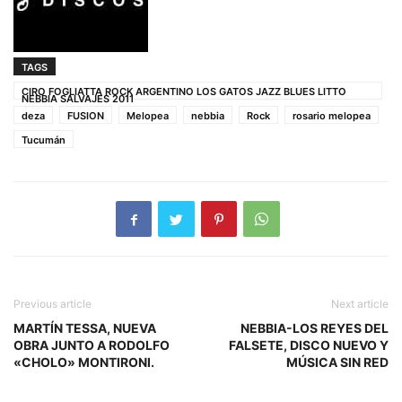
TAGS
CIRO FOGLIATTA ROCK ARGENTINO LOS GATOS JAZZ BLUES LITTO
NEBBIA SALVAJES 2011
deza
FUSION
Melopea
nebbia
Rock
rosario melopea
Tucumán
Previous article
Next article
MARTÍN TESSA, NUEVA
NEBBIA-LOS REYES DEL
OBRA JUNTO A RODOLFO
FALSETE, DISCO NUEVO Y
«CHOLO» MONTIRONI.
MÚSICA SIN RED