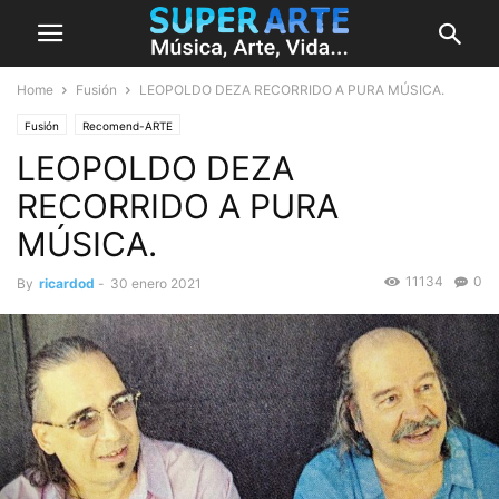
Home
Fusión
LEOPOLDO DEZA RECORRIDO A PURA MÚSICA.
Fusión
Recomend-ARTE
LEOPOLDO DEZA
RECORRIDO A PURA
MÚSICA.
11134
0
By
ricardod
-
30 enero 2021