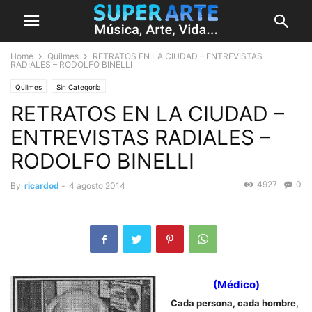
Home
Quilmes
RETRATOS EN LA CIUDAD – ENTREVISTAS
RADIALES – RODOLFO BINELLI
Quilmes
Sin Categoría
RETRATOS EN LA CIUDAD –
ENTREVISTAS RADIALES –
RODOLFO BINELLI
4927
0
By
ricardod
-
4 agosto 2014
(Médico)
Cada persona, cada hombre,