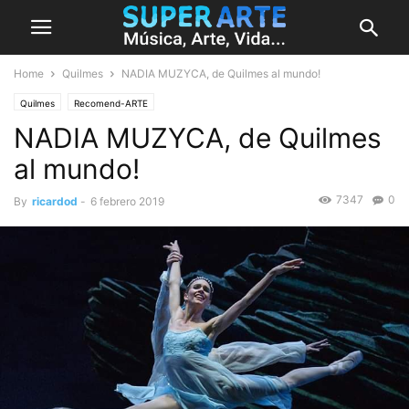
Home
Quilmes
NADIA MUZYCA, de Quilmes al mundo!
Quilmes
Recomend-ARTE
NADIA MUZYCA, de Quilmes
al mundo!
7347
0
By
ricardod
-
6 febrero 2019