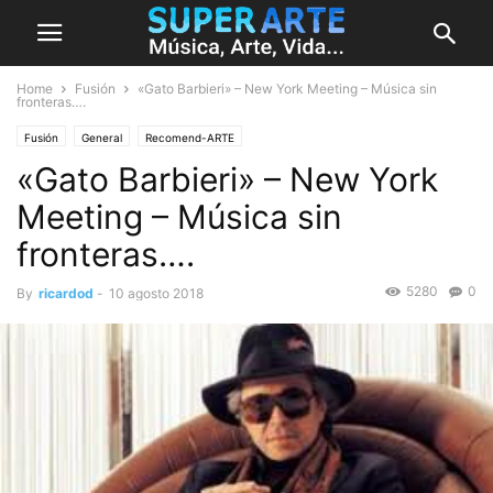
Home
Fusión
«Gato Barbieri» – New York Meeting – Música sin
fronteras….
Fusión
General
Recomend-ARTE
«Gato Barbieri» – New York
Meeting – Música sin
fronteras….
5280
0
By
ricardod
-
10 agosto 2018