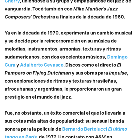
Cherry
, uniéndose a su grupo y empapándose del jazz de
vanguardia. Tocó también con
Mike Mantler’s Jazz
Composers’ Orchestra
a finales de la década de 1960.
Ya en la década de 1970, experimenta un cambio musical
y se decide por la reincorporación en su música de
melodías, instrumentos, armonías, texturas y ritmos
sudamericanos, con dos excelentes músicos,
Domingo
Cura
y
Adalberto Cevasco
. Discos como el directo
El
Pampero on Flying Dutchman
y sus obras para
Impulse
,
con exploraciones de ritmos y texturas brasileñas,
afrocubanas y argentinas, le proporcionaron un gran
prestigio en el mundo del jazz.
Fue, no obstante, un éxito comercial el que lo llevaría a
sus cotas más altas de popularidad: su sensual banda
sonora para la película de
Bernardo Bertolucci
El último
tango en París
, de 1972. Un contrato con
A&M
en