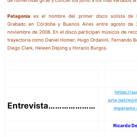
de numerosas giras y conciertos junto a los más variados ar
Patagonia
es el nombre del primer disco solista de 
Grabado en Córdoba y Buenos Aires entre agosto de 
noviembre de 2008. En el disco participan músicos de rec
trayectoria como Daniel Homer, Hugo Ordanini, Fernando Bo
Diego Clark, Heleen Dejong y Horacio Burgos.
https://su
arte.net/mi/
Entrevista…………………
ingaramo
Ricardo D