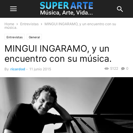
Home
Entrevistas
MINGUI INGARAMO, y un encuentro con su
música.
Entrevistas
General
MINGUI INGARAMO, y un
encuentro con su música.
5122
0
By
ricardod
-
11 junio 2015