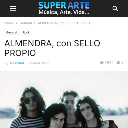
Home
General
ALMENDRA, con SELLO PROPIO
General
Rock
ALMENDRA, con SELLO
PROPIO
7644
0
By
ricardod
-
1 enero 2017