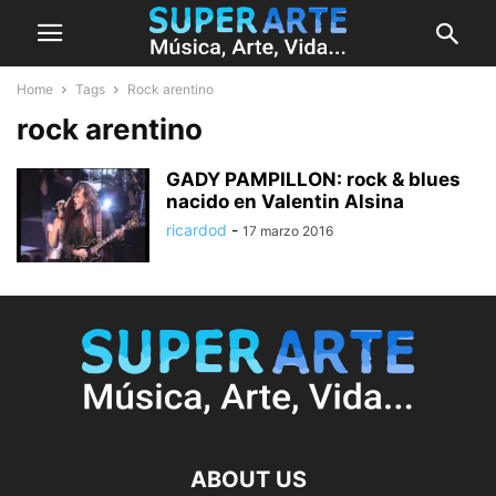
Home
Tags
Rock arentino
rock arentino
GADY PAMPILLON: rock & blues
nacido en Valentin Alsina
ricardod
-
17 marzo 2016
ABOUT US