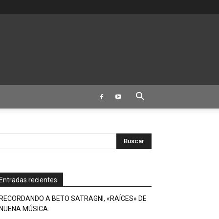
Entradas recientes
RECORDANDO A BETO SATRAGNI, «RAÍCES» DE
NUENA MÚSICA.