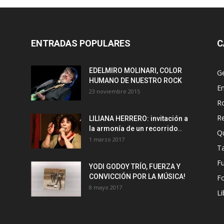
ENTRADAS POPULARES
C
EDELMIRO MOLINARI, COLOR
G
HUMANO DE NUESTRO ROCK
En
23 noviembre 2015
R
R
LILIANA HERRERO: invitación a
la armonía de un recorrido..
Q
1 marzo 2017
T
F
YODI GODOY TRÍO, FUERZA Y
CONVICCIÓN POR LA MÚSICA!
Fo
8 mayo 2017
Li