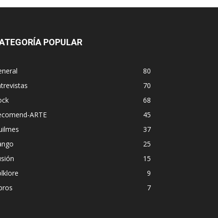
ATEGORÍA POPULAR
eneral
80
trevistas
70
ock
68
ecomend-ARTE
45
uilmes
37
ango
25
usión
15
lklore
9
bros
7