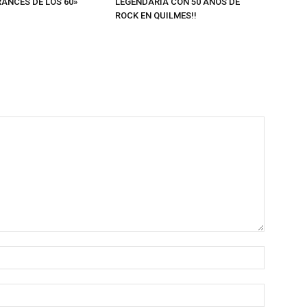
RANCÉS DE LOS 60»
LEGENDARIA CON 50 AÑOS DE
ROCK EN QUILMES!!