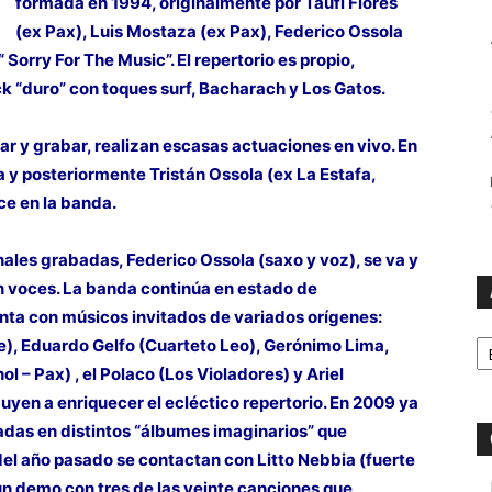
formada en 1994, originalmente por Taufí Flores
(ex Pax), Luis Mostaza (ex Pax), Federico Ossola
orry For The Music”. El repertorio es propio,
 “duro” con toques surf, Bacharach y Los Gatos.
 y grabar, realizan escasas actuaciones en vivo. En
a y posteriormente Tristán Ossola (ex La Estafa,
ce en la banda.
ales grabadas, Federico Ossola (saxo y voz), se va y
n voces. La banda continúa en estado de
a con músicos invitados de variados orígenes:
Ar
e), Eduardo Gelfo (Cuarteto Leo), Gerónimo Lima,
l – Pax) , el Polaco (Los Violadores) y Ariel
ibuyen a enriquecer el ecléctico repertorio. En 2009 ya
as en distintos “álbumes imaginarios” que
del año pasado se contactan con Litto Nebbia (fuerte
 un demo con tres de las veinte canciones que