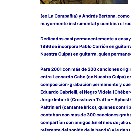
(ex La Compañía) y Andrés Bertona, como “ S
mayormente instrumental y combina el rock
Dedicados casi permanentemente a ensayar
1996 se incorpora Pablo Carrión en guitarr
Nuestra Culpa) en guitarra, quien permane
Para 2001 con más de 200 canciones origin
entra Leonardo Cabo (ex Nuestra Culpa) e
composición-grabación permanente y cuent
Eduardo Gabrielli, el Negro Videla (Chéber
Jorge Imberti (Crosstown Traffic – Aphostho
Paltrinieri (cantante lírico), quienes contr
contaban con más de 300 canciones grabad
compartían con amigos. En el mes de julio 
referente del sonido de la banda) y le dan