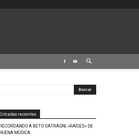
Entradas recientes
RECORDANDO A BETO SATRAGNI, «RAÍCES» DE
NUENA MÚSICA.