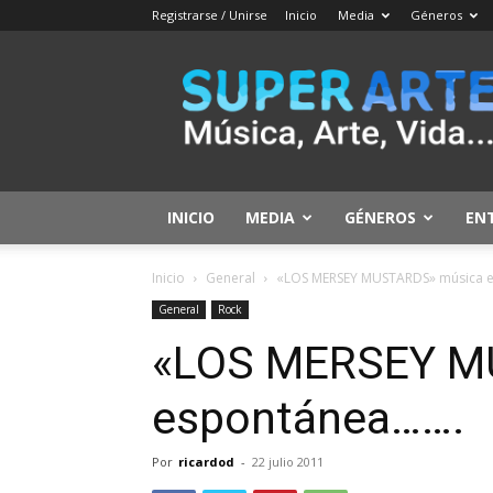
Registrarse / Unirse
Inicio
Media
Géneros
SuperArte
INICIO
MEDIA
GÉNEROS
EN
Inicio
General
«LOS MERSEY MUSTARDS» música 
General
Rock
«LOS MERSEY M
espontánea…….
Por
ricardod
-
22 julio 2011