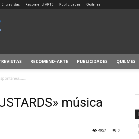
Entrevistas
Recomend-ARTE
Publicidades
Quilmes
TREVISTAS
RECOMEND-ARTE
PUBLICIDADES
QUILMES
espontánea…….
USTARDS» música
4957
0