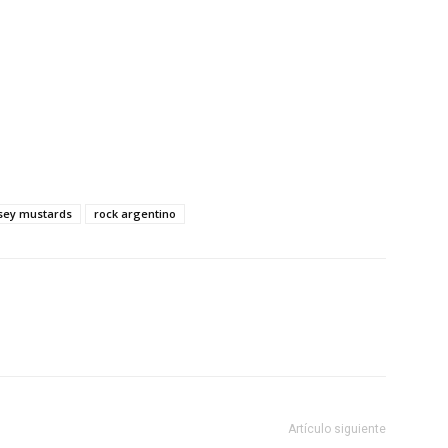
sey mustards
rock argentino
Artículo siguiente