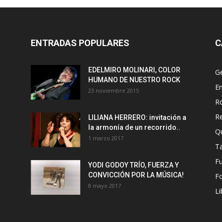
ENTRADAS POPULARES
C
EDELMIRO MOLINARI, COLOR
G
HUMANO DE NUESTRO ROCK
En
23 noviembre 2015
R
R
LILIANA HERRERO: invitación a
la armonía de un recorrido..
Q
1 marzo 2017
T
F
YODI GODOY TRÍO, FUERZA Y
CONVICCIÓN POR LA MÚSICA!
Fo
8 mayo 2017
Li