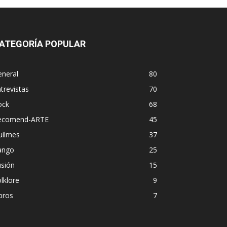
ATEGORÍA POPULAR
eneral
80
trevistas
70
ock
68
ecomend-ARTE
45
uilmes
37
ango
25
usión
15
lklore
9
bros
7