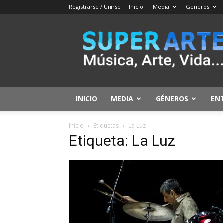
Registrarse / Unirse
Inicio
Media
Géneros
SuperArte
INICIO
MEDIA
GÉNEROS
EN
Inicio
Etiquetas
La Luz
Etiqueta: La Luz