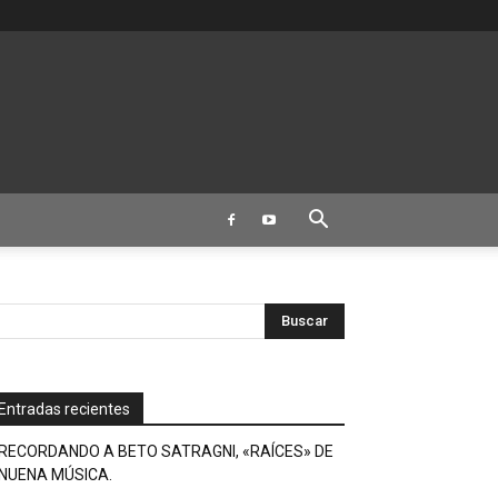
Entradas recientes
RECORDANDO A BETO SATRAGNI, «RAÍCES» DE
NUENA MÚSICA.